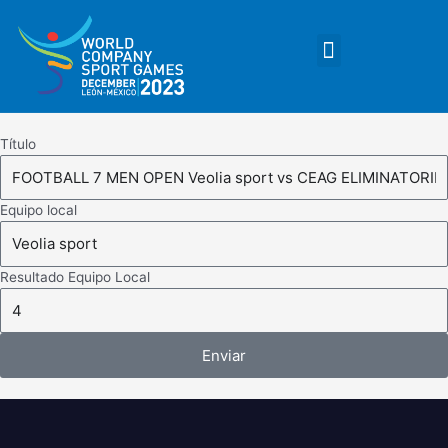
saltar
al
Menú
contenido
MEDIOS DE COMUNICACIÓN
Título
Equipo local
Resultado Equipo Local
Enviar