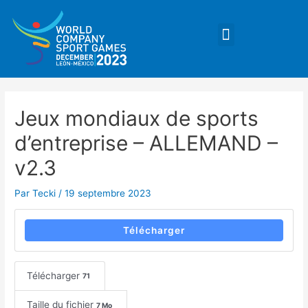
Aller
Navigation
au
de
Menu
contenu
l’article
Jeux mondiaux de sports
d’entreprise – ALLEMAND –
v2.3
Par
Tecki
/
19 septembre 2023
Télécharger
Télécharger
71
Taille du fichier
7 Mo